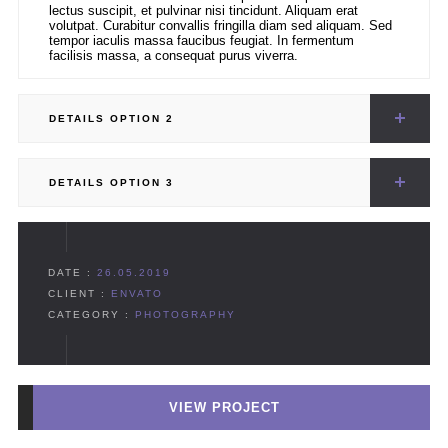
lectus suscipit, et pulvinar nisi tincidunt. Aliquam erat
volutpat. Curabitur convallis fringilla diam sed aliquam. Sed
tempor iaculis massa faucibus feugiat. In fermentum
facilisis massa, a consequat purus viverra.
DETAILS OPTION 2
DETAILS OPTION 3
DATE :
26.05.2019
CLIENT :
ENVATO
CATEGORY :
PHOTOGRAPHY
VIEW PROJECT