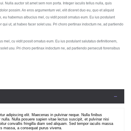
. Nulla auctor sit amet sem non porta. Integer iaculis tellus nulla, quis
dolor possim. An eros argumentum vel, elit diceret duo eu, quo et aliquid
ue, eu habemus albucius mel, cu vidit possit ornatus eum. Eu ius postulant
er qui ut, at habeo facer solet usu. Pri choro pertinax indoctum ne, ad partiendo
 mel, cu vidit possit ornatus eum. Eu ius postulant salutatus definitionem,
r solet usu. Pri choro pertinax indoctum ne, ad partiendo persecuti forensibus
ur adipiscing elit. Maecenas in pulvinar neque. Nulla finibus
 nulla. Nulla posuere sapien vitae lectus suscipit, et pulvinar nisi
bitur convallis fringilla diam sed aliquam. Sed tempor iaculis massa
sis massa, a consequat purus viverra.