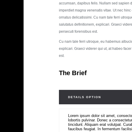
accumsan, dapibus felis. Nullam sed sapien dui
imperdiet magna venenatis vitae. Ut nec hinc 
ornatus delicatissimi. Cu nam tale ferri utroq
salutatus definitionem, explicari. Graeci vider
persecuti forensibus est.
Cu nam tale ferri utroque, eu habemus albucius
explicari. Graeci viderer qui ut, at habeo face
est.
The Brief
DETAILS OPTION
Lorem ipsum dolor sit amet, consectet
lobortis pulvinar. Donec a consectetur
tincidunt. Aliquam erat volutpat. Cura
faucibus feugiat. In fermentum facili