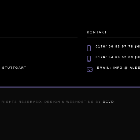
KONTAKT
TELEFON:
0176/ 56 83 97 78 (
FAX:
0176/ 34 66 52 89 (
9 STUTTGART
ADRESSE:
EMAIL: INFO @ ALD
LL RIGHTS RESERVED. DESIGN & WEBHOSTING BY
DCVD