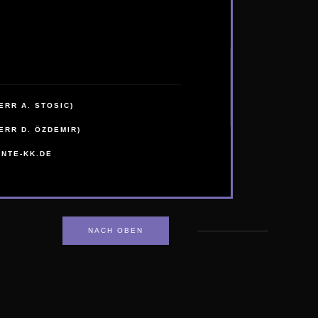
HERR A. STOSIC)
MOBIL:
HERR D. ÖZDEMIR)
MOBIL:
ENTE-KK.DE
NACH OBEN