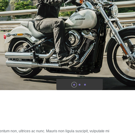
entum non, ultrices ac nunc.
Mauris non ligula suscipit, vulputate mi