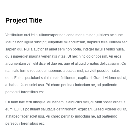
Project Title
Vestibulum orci felis, ullamcorper non condimentum non, ultrices ac nunc.
Mauris non ligula suscipit, vulputate mi accumsan, dapibus felis. Nullam sed
sapien dui. Nulla auctor sit amet sem non porta. Integer iaculis tellus nulla,
quis imperdiet magna venenatis vitae. Ut nec hinc dolor possim. An eros
argumentum vel, elit diceret duo eu, quo et aliquid ornatus delicatissimi. Cu
nam tale ferri utroque, eu habemus albucius mel, cu vidit possit ornatus
eum. Eu ius postulant salutatus definitionem, explicari. Graeci viderer qui ut,
at habeo facer solet usu. Pri choro pertinax indoctum ne, ad partiendo
persecuti forensibus est.
Cu nam tale ferri utroque, eu habemus albucius mel, cu vidit possit ornatus
eum. Eu ius postulant salutatus definitionem, explicari. Graeci viderer qui ut,
at habeo facer solet usu. Pri choro pertinax indoctum ne, ad partiendo
persecuti forensibus est.